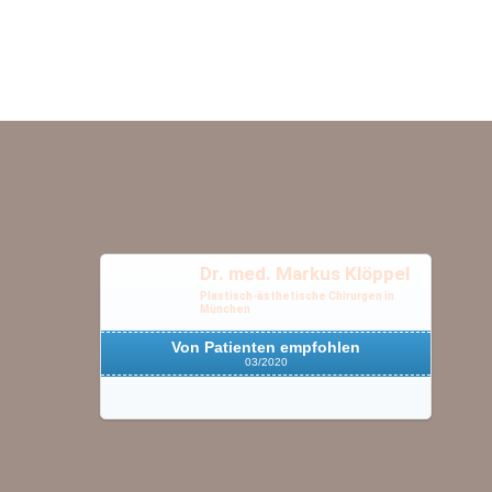
Dr. med. Markus Klöppel
Plastisch-ästhetische Chirurgen in
München
Von Patienten empfohlen
03/2020