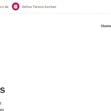
cs.de
Online Termin buchen
Hom
s
d
das