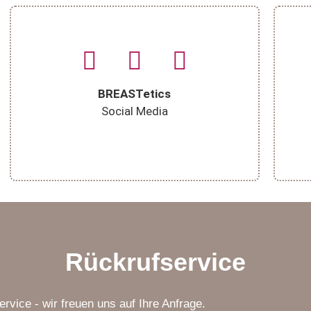
r
e
.
r
.
BREASTetics
Social Media
Rückrufservice
vice - wir freuen uns auf Ihre Anfrage.