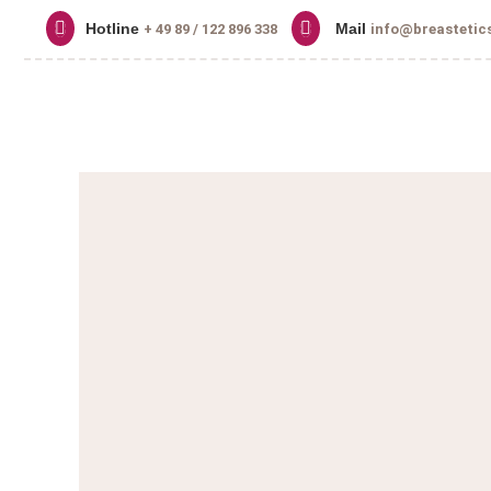
Hotline
Mail
+ 49 89 / 122 896 338
info@breastetic